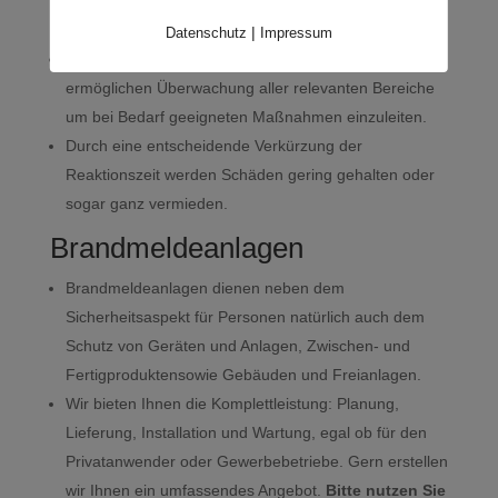
Person anwesend ist. Damit sparen Sie Kosten und
Kapazitäten für Ihre produktve Tätgkeit.
|
Datenschutz
Impressum
Videotechnikanlagen mit Fernübertragung
ermöglichen Überwachung aller relevanten Bereiche
um bei Bedarf geeigneten Maßnahmen einzuleiten.
Durch eine entscheidende Verkürzung der
Reaktionszeit werden Schäden gering gehalten oder
sogar ganz vermieden.
Brandmeldeanlagen
Brandmeldeanlagen dienen neben dem
Sicherheitsaspekt für Personen natürlich auch dem
Schutz von Geräten und Anlagen, Zwischen- und
Fertigproduktensowie Gebäuden und Freianlagen.
Wir bieten Ihnen die Komplettleistung: Planung,
Lieferung, Installation und Wartung, egal ob für den
Privatanwender oder Gewerbebetriebe. Gern erstellen
wir Ihnen ein umfassendes Angebot.
Bitte nutzen Sie