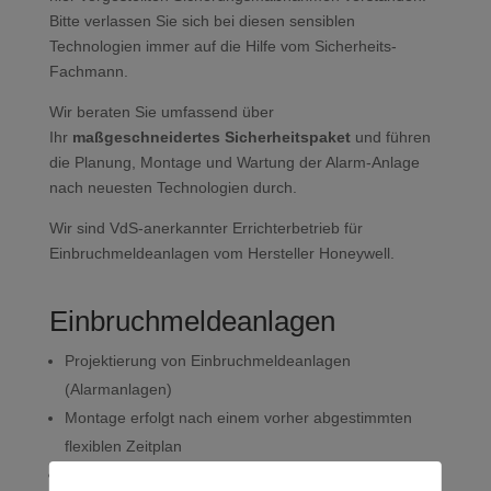
Bitte verlassen Sie sich bei diesen sensiblen
Technologien immer auf die Hilfe vom Sicherheits-
Fachmann.
Wir beraten Sie umfassend über
Ihr
maßgeschneidertes Sicherheitspaket
und führen
die Planung, Montage und Wartung der Alarm-Anlage
nach neuesten Technologien durch.
Wir sind VdS-anerkannter Errichterbetrieb für
Einbruchmeldeanlagen vom Hersteller Honeywell.
Einbruchmeldeanlagen
Projektierung von Einbruchmeldeanlagen
(Alarmanlagen)
Montage erfolgt nach einem vorher abgestimmten
flexiblen Zeitplan
Service:
24h- Notdienst
– zur Wartung und