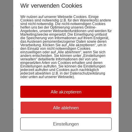
Reparatur Ihres Sicherheitssystems
Wir verwenden Cookies
Videoüberwachungsanlagen
Wir nutzen auf unserer Webseite Cookies. Einige
Cookies sind notwendig (z.B. für den Warenkorb) andere
sind nicht notwendig. Die nicht-notwendigen Cookies
Beratung, Planung und Montage – individuell auf die
helfen uns bei der Optimierung unseres Online-
Angebotes, unserer Webseitenfunktionen und werden für
Erfordernisse Ihrer zu überwachenden Objekte
Marketingzwecke eingesetzt. Die Einwilligung umfasst
die Speicherung von Informationen auf Ihrem Endgerät,
abgestimmt (Video-Anlagen)
das Auslesen personenbezogener Daten sowie deren
Verarbeitung. Klicken Sie auf „Alle akzeptieren“, um in
Von der Installation der Vidoeüberwachungs-
den Einsatz von nicht notwendigen Cookies
einzuwilligen oder auf „Alle ablehnen“, wenn Sie sich
anders entscheiden. Sie können unter „Einstellungen
Kameras, über die Aufzeichnug des Vidoematerials
verwalten“ detaillierte Informationen der von uns
eingesetzten Arten von Cookies erhalten und deren
und der Auswertung der Video-Aufzeichnungen via
Einstellungen aufrufen. Sie können die Einstellungen
jederzeit aufrufen und Cookies auch nachträglich
Video-Security-Software, im Sicherheits-Fachbetrieb
jederzeit abwählen (z.B. in der Datenschutzerklärung
oder unten auf unserer Webseite).
werden Sie umfassend beraten und bestens
ausgestattet.
Alle akzeptieren
Videofernübertragung
Alle ablehnen
Durch die Möglichkeit der räumlichen Übertragung
des Video-Signals der Überwachungskamera können
Einstellungen
Objekte überwacht werden, ohne dass einevor Ort