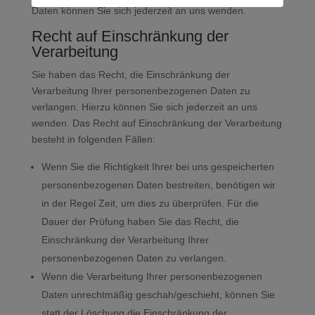
Daten können Sie sich jederzeit an uns wenden.
Recht auf Einschränkung der
Verarbeitung
Sie haben das Recht, die Einschränkung der
Verarbeitung Ihrer personenbezogenen Daten zu
verlangen. Hierzu können Sie sich jederzeit an uns
wenden. Das Recht auf Einschränkung der Verarbeitung
besteht in folgenden Fällen:
Wenn Sie die Richtigkeit Ihrer bei uns gespeicherten
personenbezogenen Daten bestreiten, benötigen wir
in der Regel Zeit, um dies zu überprüfen. Für die
Dauer der Prüfung haben Sie das Recht, die
Einschränkung der Verarbeitung Ihrer
personenbezogenen Daten zu verlangen.
Wenn die Verarbeitung Ihrer personenbezogenen
Daten unrechtmäßig geschah/geschieht, können Sie
statt der Löschung die Einschränkung der