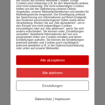
Wir nutzen auf unserer Webseite Cookies. Einige
Beispiel Bestellungen oder Anfragen, die Sie an uns als
Cookies sind notwendig (z.B. für den Warenkorb) andere
sind nicht notwendig. Die nicht-notwendigen Cookies
Seitenbetreiber senden, eine SSL- bzw. TLS-
helfen uns bei der Optimierung unseres Online-
Angebotes, unserer Webseitenfunktionen und werden für
Verschlüsselung. Eine verschlüsselte Verbindung
Marketingzwecke eingesetzt. Die Einwilligung umfasst
die Speicherung von Informationen auf Ihrem Endgerät,
erkennen Sie daran, dass die Adresszeile des Browsers
das Auslesen personenbezogener Daten sowie deren
Verarbeitung. Klicken Sie auf „Alle akzeptieren“, um in
von „http://“ auf „https://“ wechselt und an dem Schloss-
den Einsatz von nicht notwendigen Cookies
einzuwilligen oder auf „Alle ablehnen“, wenn Sie sich
Symbol in Ihrer Browserzeile.
anders entscheiden. Sie können unter „Einstellungen
verwalten“ detaillierte Informationen der von uns
eingesetzten Arten von Cookies erhalten und deren
Wenn die SSL- bzw. TLS-Verschlüsselung aktiviert ist,
Einstellungen aufrufen. Sie können die Einstellungen
jederzeit aufrufen und Cookies auch nachträglich
können die Daten, die Sie an uns übermitteln, nicht von
jederzeit abwählen (z.B. in der Datenschutzerklärung
oder unten auf unserer Webseite).
Dritten mitgelesen werden.
Auskunft, Löschung und
Alle akzeptieren
Berichtigung
Sie haben im Rahmen der geltenden gesetzlichen
Alle ablehnen
Bestimmungen jederzeit das Recht auf unentgeltliche
Auskunft über Ihre gespeicherten personenbezogenen
Einstellungen
Daten, deren Herkunft und Empfänger und den Zweck
der Datenverarbeitung und ggf. ein Recht auf
Berichtigung oder Löschung dieser Daten. Hierzu sowie
|
Datenschutz
Impressum
zu weiteren Fragen zum Thema personenbezogene