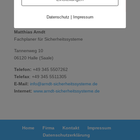
|
Datenschutz
Impressum
Sicherheitssysteme
Matthias Arndt
Fachplaner für Sicherheitssysteme
Tannenweg 10
06120 Halle (Saale)
Telefon:
+49 345 5507262
Telefax
: +49 345 5511305
E-Mail:
info@arndt-sicherheitssysteme.de
Internet:
www.arndt-sicherheitssysteme.de
Home
Firma
Kontakt
Impressum
Datenschutzerklärung